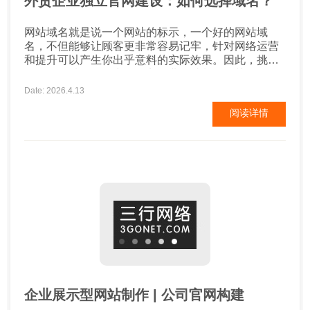
外贸企业独立官网建设：如何选择域名？
网站域名就是说一个网站的标示，一个好的网站域
名，不但能够让顾客更非常容易记牢，针对网络运营
和提升可以产生你出乎意料的实际效果。因此，挑选
一个好的域名，是出口外贸企业网站制作很关键的一
步。 那麼外贸公司怎样去挑选域名？ 外贸企业独立官
Date: 2026.4.13
网该如何选择域名？ 一、知名品牌或商品有关 假如就
阅读详情
是你的公司是一家大企业，在世界各国常有一定的名
气得话，提议域名挑选企业名字或是品牌名字...
企业展示型网站制作 | 公司官网构建