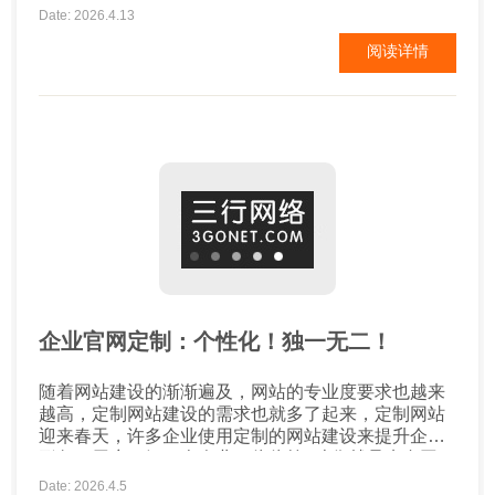
步。 那麼外贸公司怎样去挑选域名？ 外贸企业独立官
Date: 2026.4.13
网该如何选择域名？ 一、知名品牌或商品有关 假如就
阅读详情
是你的公司是一家大企业，在世界各国常有一定的名
气得话，提议域名挑选企业名字或是品牌名字...
企业官网定制：个性化！独一无二！
随着网站建设的渐渐遍及，网站的专业度要求也越来
越高，定制网站建设的需求也就多了起来，定制网站
迎来春天，许多企业使用定制的网站建设来提升企业
形象，用户了解一个企业，往往第1映像就是来自网
页，所以企业想要成为互联网上的赢家，就必须进行
Date: 2026.4.5